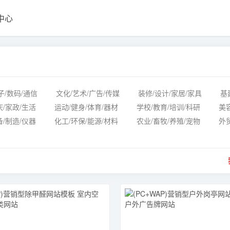
中心
子/数码/通信
文化/艺术/广告/传媒
装修/设计/家居/家具
基
庆/家政/生活
运动/健身/体育/器材
学校/教育/培训/科研
美
备/制造/仪器
化工/环保/能源/材料
农业/畜牧/养殖/宠物
外