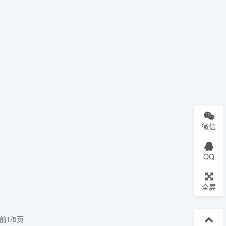
微信
QQ
全屏
前1/5页