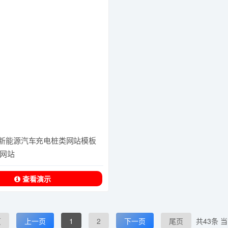
AP)新能源汽车充电桩类网站模板
网站
查看演示
页
上一页
1
2
下一页
尾页
共43条 当