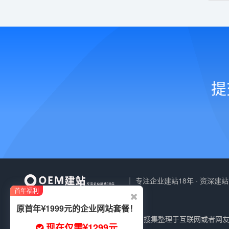
提
｜ 专注企业建站18年 · 资深建
首年福利
原首年
1999元的企业网站套餐！
免责声明：本站所有资源(模板、图片)搜集整理于互联网或者网
现在仅需
1299元