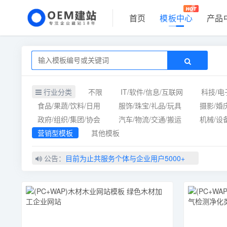
首页
模板中心
产品
行业分类
不限
IT/软件/信息/互联网
科技/电
食品/果蔬/饮料/日用
服饰/珠宝/礼品/玩具
摄影/婚
政府/组织/集团/协会
汽车/物流/交通/搬运
机械/设
营销型模板
其他模板
公告：
目前为止共服务个体与企业用户5000+